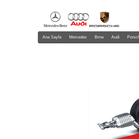
Ana Sayfa
Mercedes
Bmw
Audi
Porsc