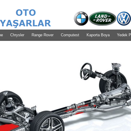
he
Chrysler
Range Rover
Computest
Kaporta Boya
Yedek P