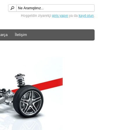
Hoşgeldin ziyaretçi
giriş yapın
ya da
kayıt olun
.
arça
İletişim