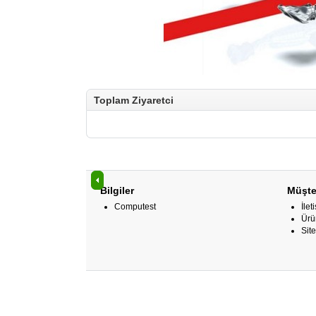
Toplam Ziyaretci
Bilgiler
Müşter
Computest
İlet
Ürü
Site